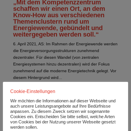
„Mit dem Kompetenzzentrum
schaffen wir einen Ort, an dem
Know-How aus verschiedenen
Themenclustern rund um
Energiewende, gebündelt und
weitergegeben werden soll.“
6. April 2021, AS: Im Rahmen der Energiewende werden
die Energieversorgungsstrukturen zunehmend
dezentraler. Für diesen Wandel (von zentralen
Energiesystemen hinzu dezentralen) wird der Fokus
zunehmend auf die moderne Energietechnik gelegt. Vor
diesem Hintergrund wird...
Cookie-Einstellungen
Wir möchten die Informationen auf dieser Webseite und
auch unsere Leistungsangebote auf Ihre Bedürfnisse
anpassen. Zu diesem Zweck setzen wir sogenannte
Neueste Beiträge
Cookies ein. Entscheiden Sie bitte selbst, welche Arten
von Cookies bei der Nutzung unserer Webseite gesetzt
Hier die Einschätzung von Karsten Rogall,
werden sollen.
kaufmännischer Geschäftsführer der Stadtwerke