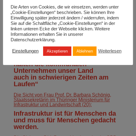
Leipzig GmbH und Geschäftsführer der LVV
Die Arten von Cookies, die wir einsetzen, werden unter
Leipziger Versorgungs‐ und Verkehrsgesellschaft
mbH (22):
„Cookie-Einstellungen“ beschrieben. Sie können Ihre
Einwilligung später jederzeit ändern / widerrufen, indem
Bedingungen und Chancen der
Sie auf die Schaltfläche „Cookie-Einstellungen“ in der
Energiewende beachten!
linken unteren Ecke der Webseite klicken. Weitere
Informationen erhalten Sie in unserer
Hier die Einschätzung von Ingbert Liebing,
Datenschutzerklärung.
Hauptgeschäftsführer des Verbandes kommunaler
Unternehmen e.V. (21):
Einstellungen
Weiterlesen
Akzeptieren
Ablehnen
„Auf uns ist immer Verlass: So
halten die kommunalen
Unternehmen unser Land
auch in schwierigen Zeiten am
Laufen“
Die Sicht von Frau Prof. Dr. Barbara Schönig,
Staatssekretärin im Thüringer Ministerium für
Infrastruktur und Landwirtschaft (20):
Infrastruktur ist für Menschen da
und muss für Menschen gedacht
werden.