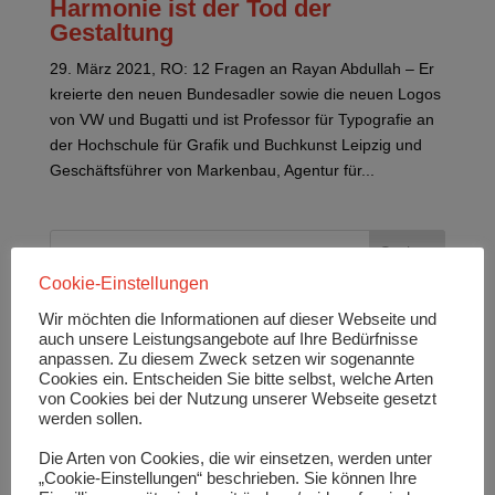
Harmonie ist der Tod der
Gestaltung
29. März 2021, RO: 12 Fragen an Rayan Abdullah – Er
kreierte den neuen Bundesadler sowie die neuen Logos
von VW und Bugatti und ist Professor für Typografie an
der Hochschule für Grafik und Buchkunst Leipzig und
Geschäftsführer von Markenbau, Agentur für...
Cookie-Einstellungen
Neueste Beiträge
Wir möchten die Informationen auf dieser Webseite und
auch unsere Leistungsangebote auf Ihre Bedürfnisse
Hier die Einschätzung von Karsten Rogall,
anpassen. Zu diesem Zweck setzen wir sogenannte
kaufmännischer Geschäftsführer der Stadtwerke
Cookies ein. Entscheiden Sie bitte selbst, welche Arten
Leipzig GmbH und Geschäftsführer der LVV
von Cookies bei der Nutzung unserer Webseite gesetzt
Leipziger Versorgungs‐ und Verkehrsgesellschaft
mbH (22):
werden sollen.
Bedingungen und Chancen der
Die Arten von Cookies, die wir einsetzen, werden unter
Energiewende beachten!
„Cookie-Einstellungen“ beschrieben. Sie können Ihre