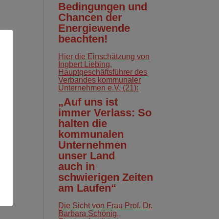
Bedingungen und
Chancen der
Energiewende
beachten!
Hier die Einschätzung von
Ingbert Liebing,
Hauptgeschäftsführer des
Verbandes kommunaler
Unternehmen e.V. (21):
„Auf uns ist
immer Verlass: So
halten die
kommunalen
Unternehmen
unser Land
auch in
schwierigen Zeiten
am Laufen“
Die Sicht von Frau Prof. Dr.
Barbara Schönig,