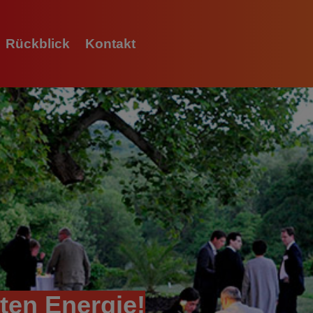
Rückblick
Kontakt
L
O
A
D
I
N
G
ten Energie!