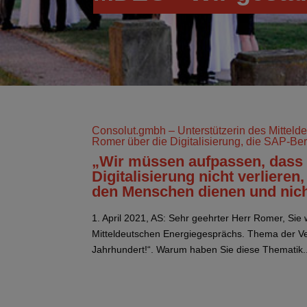
Consolut.gmbh – Unterstützerin des Mitteld
Romer über die Digitalisierung, die SAP-Be
„Wir müssen aufpassen, dass
Digitalisierung nicht verlieren
den Menschen dienen und nic
1. April 2021, AS: Sehr geehrter Herr Romer, Si
Mitteldeutschen Energiegesprächs. Thema der Ver
Jahrhundert!“. Warum haben Sie diese Thematik..