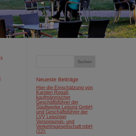
us
g
Neueste Beiträge
Hier die Einschätzung von
Karsten Rogall,
kaufmännischer
Geschäftsführer der
Stadtwerke Leipzig GmbH
und Geschäftsführer der
LVV Leipziger
Versorgungs‐ und
Verkehrsgesellschaft mbH
(22):