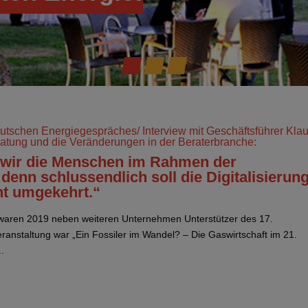
eutschen Energiegespräches/ Interview mit Geschäftsführer Kla
ratung und die Veränderungen in der Beraterbranche:
 wir die Menschen im Rahmen der
, denn schlussendlich soll die Digitalisierun
ht umgekehrt.“
e waren 2019 neben weiteren Unternehmen Unterstützer des 17.
anstaltung war „Ein Fossiler im Wandel? – Die Gaswirtschaft im 21.
.