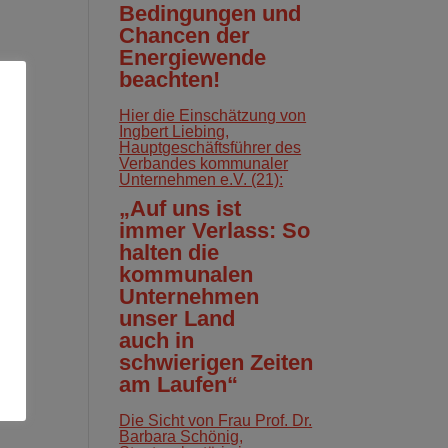
Bedingungen und
Chancen der
Energiewende
beachten!
Hier die Einschätzung von
Ingbert Liebing,
Hauptgeschäftsführer des
Verbandes kommunaler
Unternehmen e.V. (21):
„Auf uns ist
immer Verlass: So
halten die
kommunalen
Unternehmen
unser Land
auch in
schwierigen Zeiten
am Laufen“
Die Sicht von Frau Prof. Dr.
Barbara Schönig,