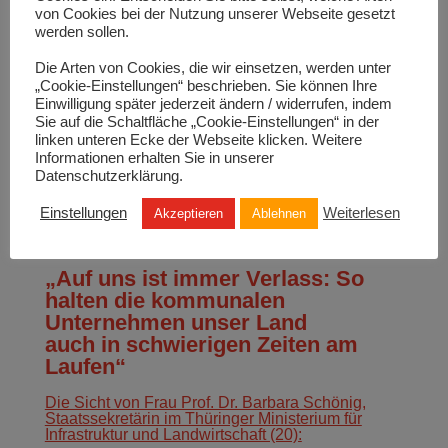
von Cookies bei der Nutzung unserer Webseite gesetzt
werden sollen.
Neueste Beiträge
Hier die Einschätzung von Karsten Rogall,
Die Arten von Cookies, die wir einsetzen, werden unter
kaufmännischer Geschäftsführer der Stadtwerke
„Cookie-Einstellungen“ beschrieben. Sie können Ihre
Leipzig GmbH und Geschäftsführer der LVV
Einwilligung später jederzeit ändern / widerrufen, indem
Leipziger Versorgungs‐ und Verkehrsgesellschaft
Sie auf die Schaltfläche „Cookie-Einstellungen“ in der
mbH (22):
linken unteren Ecke der Webseite klicken. Weitere
Bedingungen und Chancen der
Informationen erhalten Sie in unserer
Datenschutzerklärung.
Energiewende beachten!
Einstellungen
Weiterlesen
Akzeptieren
Ablehnen
Hier die Einschätzung von Ingbert Liebing,
Hauptgeschäftsführer des Verbandes kommunaler
Unternehmen e.V. (21):
„Auf uns ist immer Verlass: So
halten die kommunalen
Unternehmen unser Land
auch in schwierigen Zeiten am
Laufen“
Die Sicht von Frau Prof. Dr. Barbara Schönig,
Staatssekretärin im Thüringer Ministerium für
Infrastruktur und Landwirtschaft (20):