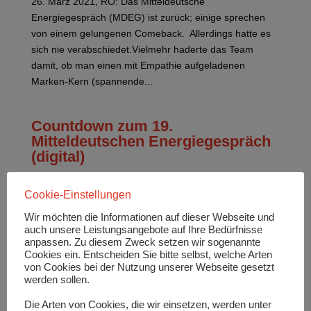
26. März 2021, RO: Das Mitteldeutsche
Energiegespräch (MDEG) ist zurück; einige sprechen
von einem gelungenen Comeback. Allerdings hatte es
sich nie verabschiedet.Vielmehr haderte das Team
damit, ob man einen mit Empathie aufgeladenen
Marken-Kern (spannende...
Countdown zum 19.
Mitteldeutschen Energiegespräch
(digital)
23. März 2021, RO: Nur noch wenige Stunden trennen
Cookie-Einstellungen
uns vom Start des 19. Mitteldeutschen
Energiegespräches (digital) am 25. März 2021 19:00
Wir möchten die Informationen auf dieser Webseite und
Uhr (MEZ). Die Vorbereitungen sind nahezu
auch unsere Leistungsangebote auf Ihre Bedürfnisse
anpassen. Zu diesem Zweck setzen wir sogenannte
abgeschlossen. 9 Referenten von Japan (Yokohama)
Cookies ein. Entscheiden Sie bitte selbst, welche Arten
über Belarus und Deutschland...
von Cookies bei der Nutzung unserer Webseite gesetzt
werden sollen.
Das 19. Mitteldeutsche
Die Arten von Cookies, die wir einsetzen, werden unter