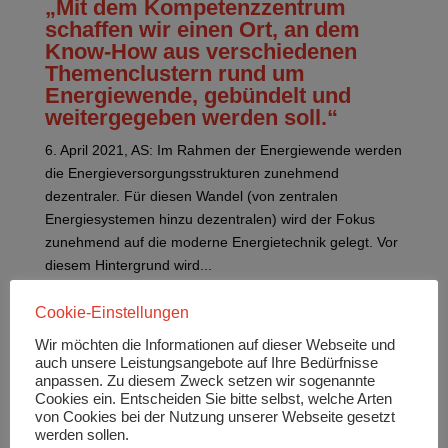
„Mit dem Kompetenzzentrum
schaffen wir einen Ort, an dem
Know-How aus verschiedenen
Themenclustern rund um
Energiewende, gebündelt und
weitergegeben werden soll.“
6. April 2021, AS: Im Rahmen der Energiewende werden
die Energieversorgungsstrukturen zunehmend
dezentraler. Für diesen Wandel (von zentralen
Energiesystemen hinzu dezentralen) wird der Fokus
zunehmend auf die moderne Energietechnik gelegt. Vor
diesem Hintergrund wird...
Cookie-Einstellungen
Wir möchten die Informationen auf dieser Webseite und
auch unsere Leistungsangebote auf Ihre Bedürfnisse
anpassen. Zu diesem Zweck setzen wir sogenannte
Neueste Beiträge
Cookies ein. Entscheiden Sie bitte selbst, welche Arten
von Cookies bei der Nutzung unserer Webseite gesetzt
Hier die Einschätzung von Karsten Rogall,
werden sollen.
kaufmännischer Geschäftsführer der Stadtwerke