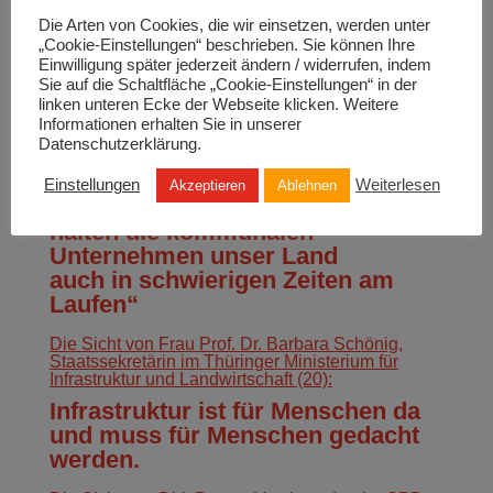
Leipzig GmbH und Geschäftsführer der LVV
Die Arten von Cookies, die wir einsetzen, werden unter
Leipziger Versorgungs‐ und Verkehrsgesellschaft
mbH (22):
„Cookie-Einstellungen“ beschrieben. Sie können Ihre
Einwilligung später jederzeit ändern / widerrufen, indem
Bedingungen und Chancen der
Sie auf die Schaltfläche „Cookie-Einstellungen“ in der
Energiewende beachten!
linken unteren Ecke der Webseite klicken. Weitere
Informationen erhalten Sie in unserer
Hier die Einschätzung von Ingbert Liebing,
Datenschutzerklärung.
Hauptgeschäftsführer des Verbandes kommunaler
Unternehmen e.V. (21):
Einstellungen
Weiterlesen
Akzeptieren
Ablehnen
„Auf uns ist immer Verlass: So
halten die kommunalen
Unternehmen unser Land
auch in schwierigen Zeiten am
Laufen“
Die Sicht von Frau Prof. Dr. Barbara Schönig,
Staatssekretärin im Thüringer Ministerium für
Infrastruktur und Landwirtschaft (20):
Infrastruktur ist für Menschen da
und muss für Menschen gedacht
werden.