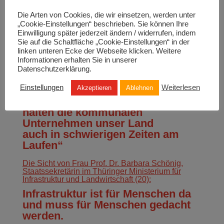
kaufmännischer Geschäftsführer der Stadtwerke
Leipzig GmbH und Geschäftsführer der LVV
Die Arten von Cookies, die wir einsetzen, werden unter
Leipziger Versorgungs‐ und Verkehrsgesellschaft
„Cookie-Einstellungen“ beschrieben. Sie können Ihre
mbH (22):
Einwilligung später jederzeit ändern / widerrufen, indem
Bedingungen und Chancen der
Sie auf die Schaltfläche „Cookie-Einstellungen“ in der
Energiewende beachten!
linken unteren Ecke der Webseite klicken. Weitere
Informationen erhalten Sie in unserer
Datenschutzerklärung.
Hier die Einschätzung von Ingbert Liebing,
Hauptgeschäftsführer des Verbandes kommunaler
Unternehmen e.V. (21):
Einstellungen
Weiterlesen
Akzeptieren
Ablehnen
„Auf uns ist immer Verlass: So
halten die kommunalen
Unternehmen unser Land
auch in schwierigen Zeiten am
Laufen“
Die Sicht von Frau Prof. Dr. Barbara Schönig,
Staatssekretärin im Thüringer Ministerium für
Infrastruktur und Landwirtschaft (20):
Infrastruktur ist für Menschen da
und muss für Menschen gedacht
werden.