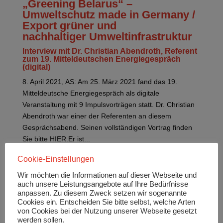
„Greening Belarus“ –
Umweltschutz made in Germany /
Export grüner und
nachhaltiger Umweltinfrastruktur
Interview mit Dr. Christian Abendroth, Referent
zum 19. Mitteldeutschen Energiegespräch
(digital)
8. April 2021, AS: Am 25. März 2021 fand das 19.
Mitteldeutsche Energiegespräch als digitale
Veranstaltung mit 9 Impulsvorträgen statt. Dr. Christian
Abendroth war einer der Referenten an diesem
Gesprächsabend. Seinen vollständigen Vortrag finden
Sie bitte HIER.Er ist...
Cookie-Einstellungen
Wir möchten die Informationen auf dieser Webseite und
auch unsere Leistungsangebote auf Ihre Bedürfnisse
anpassen. Zu diesem Zweck setzen wir sogenannte
Cookies ein. Entscheiden Sie bitte selbst, welche Arten
Neueste Beiträge
von Cookies bei der Nutzung unserer Webseite gesetzt
Hier die Einschätzung von Karsten Rogall,
werden sollen.