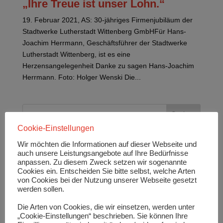
„Ihre Treue ist unser Lohn.“
19. Februar 2021, AS: 30-jähriges Firmenjubiläum der
Stadtwerke Lutherstadt Wittenberg GmbHFür Hans-
Joachim Herrmann, Geschäftsführer der Stadtwerke
Lutherstadt Wittenberg, ist es eine
Herzensangelegenheit Danke zu sagen Hans-Joachim
Herrmann. Foto: Holger Wenski Die...
Cookie-Einstellungen
Neueste Beiträge
Wir möchten die Informationen auf dieser Webseite und
auch unsere Leistungsangebote auf Ihre Bedürfnisse
Hier die Einschätzung von Karsten Rogall,
anpassen. Zu diesem Zweck setzen wir sogenannte
kaufmännischer Geschäftsführer der Stadtwerke
Cookies ein. Entscheiden Sie bitte selbst, welche Arten
Leipzig GmbH und Geschäftsführer der LVV
von Cookies bei der Nutzung unserer Webseite gesetzt
Leipziger Versorgungs‐ und Verkehrsgesellschaft
mbH (22):
werden sollen.
Bedingungen und Chancen der
Die Arten von Cookies, die wir einsetzen, werden unter
Energiewende beachten!
„Cookie-Einstellungen“ beschrieben. Sie können Ihre