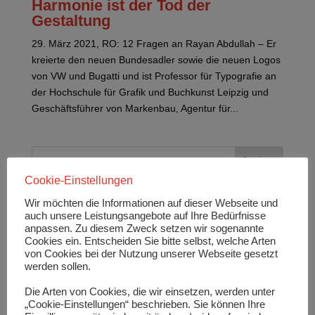
Harmonie ist der Tod der
Gestaltung
29. März 2021, RO: 12 Fragen an Rayan Abdullah – Er
kreierte den neuen Bundesadler sowie die neuen Logos
von VW und Bugatti und ist Professor für Typografie an
der Hochschule für Grafik und Buchkunst Leipzig und
Geschäftsführer von Markenbau, Agentur für...
Cookie-Einstellungen
Neueste Beiträge
Wir möchten die Informationen auf dieser Webseite und
auch unsere Leistungsangebote auf Ihre Bedürfnisse
Hier die Einschätzung von Karsten Rogall,
anpassen. Zu diesem Zweck setzen wir sogenannte
kaufmännischer Geschäftsführer der Stadtwerke
Cookies ein. Entscheiden Sie bitte selbst, welche Arten
Leipzig GmbH und Geschäftsführer der LVV
von Cookies bei der Nutzung unserer Webseite gesetzt
Leipziger Versorgungs‐ und Verkehrsgesellschaft
mbH (22):
werden sollen.
Bedingungen und Chancen der
Die Arten von Cookies, die wir einsetzen, werden unter
Energiewende beachten!
„Cookie-Einstellungen“ beschrieben. Sie können Ihre