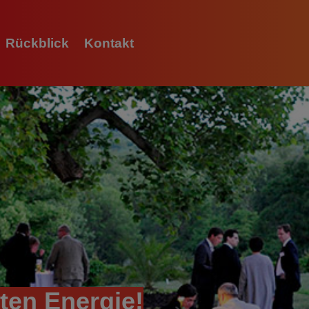
Rückblick
Kontakt
L
O
A
D
I
N
G
ten Energie!