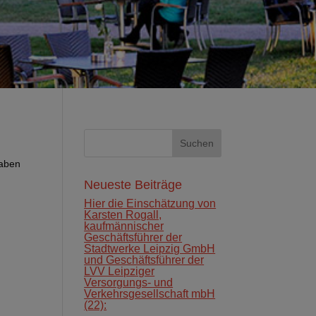
haben
Neueste Beiträge
Hier die Einschätzung von
Karsten Rogall,
kaufmännischer
Geschäftsführer der
Stadtwerke Leipzig GmbH
und Geschäftsführer der
LVV Leipziger
Versorgungs‐ und
Verkehrsgesellschaft mbH
(22):