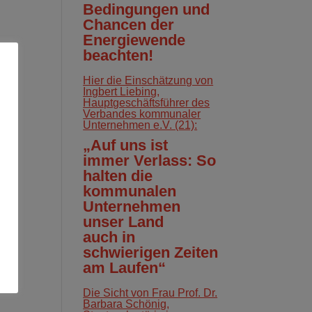
Bedingungen und
Chancen der
Energiewende
beachten!
Hier die Einschätzung von
Ingbert Liebing,
Hauptgeschäftsführer des
Verbandes kommunaler
Unternehmen e.V. (21):
„Auf uns ist
immer Verlass: So
halten die
kommunalen
Unternehmen
unser Land
auch in
schwierigen Zeiten
am Laufen“
Die Sicht von Frau Prof. Dr.
Barbara Schönig,