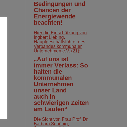
Bedingungen und
Chancen der
Energiewende
beachten!
Hier die Einschätzung von
Ingbert Liebing,
Hauptgeschäftsführer des
Verbandes kommunaler
Unternehmen e.V. (21):
„Auf uns ist
immer Verlass: So
halten die
kommunalen
Unternehmen
unser Land
auch in
schwierigen Zeiten
am Laufen“
Die Sicht von Frau Prof. Dr.
Barbara Schönig,