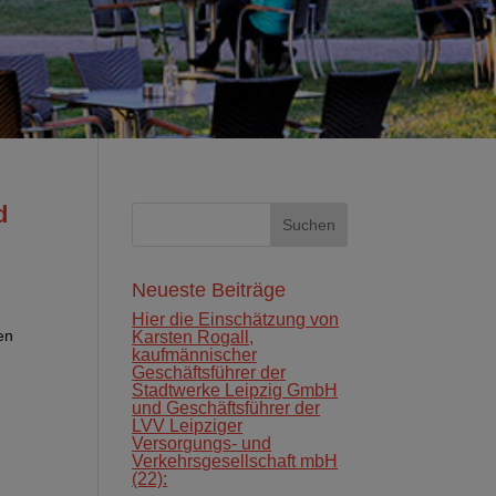
d
Neueste Beiträge
Hier die Einschätzung von
en
Karsten Rogall,
kaufmännischer
Geschäftsführer der
Stadtwerke Leipzig GmbH
und Geschäftsführer der
LVV Leipziger
Versorgungs‐ und
Verkehrsgesellschaft mbH
(22):