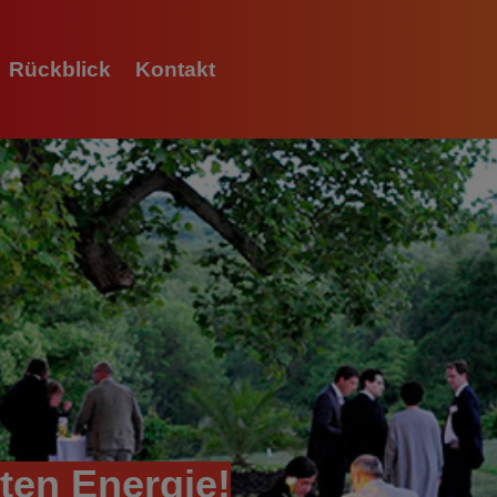
Rückblick
Kontakt
L
O
A
D
I
N
G
ten Energie!