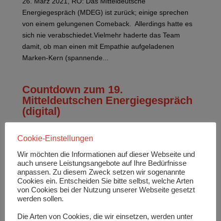
26. März 2021, RO: Das Mitteldeutsche
Energiegespräch (MDEG) ist zurück; einige sprechen
von einem gelungenen Comeback. Allerdings hatte es
sich nie verabschiedet.Vielmehr haderte das Team
damit, ob man einen mit Empathie aufgeladenen
Marken-Kern (spannende...
Countdown zum 19.
Mitteldeutschen Energiegespräch
(digital)
23. März 2021, RO: Nur noch wenige Stunden trennen
Cookie-Einstellungen
uns vom Start des 19. Mitteldeutschen
Energiegespräches (digital) am 25. März 2021 19:00
Wir möchten die Informationen auf dieser Webseite und
Uhr (MEZ). Die Vorbereitungen sind nahezu
auch unsere Leistungsangebote auf Ihre Bedürfnisse
anpassen. Zu diesem Zweck setzen wir sogenannte
abgeschlossen. 9 Referenten von Japan (Yokohama)
Cookies ein. Entscheiden Sie bitte selbst, welche Arten
über Belarus und Deutschland...
von Cookies bei der Nutzung unserer Webseite gesetzt
werden sollen.
Das 19. Mitteldeutsche
Die Arten von Cookies, die wir einsetzen, werden unter