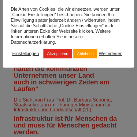
kaufmännischer Geschäftsführer der Stadtwerke
Leipzig GmbH und Geschäftsführer der LVV
Die Arten von Cookies, die wir einsetzen, werden unter
Leipziger Versorgungs‐ und Verkehrsgesellschaft
„Cookie-Einstellungen“ beschrieben. Sie können Ihre
mbH (22):
Einwilligung später jederzeit ändern / widerrufen, indem
Bedingungen und Chancen der
Sie auf die Schaltfläche „Cookie-Einstellungen“ in der
Energiewende beachten!
linken unteren Ecke der Webseite klicken. Weitere
Informationen erhalten Sie in unserer
Datenschutzerklärung.
Hier die Einschätzung von Ingbert Liebing,
Hauptgeschäftsführer des Verbandes kommunaler
Unternehmen e.V. (21):
Einstellungen
Weiterlesen
Akzeptieren
Ablehnen
„Auf uns ist immer Verlass: So
halten die kommunalen
Unternehmen unser Land
auch in schwierigen Zeiten am
Laufen“
Die Sicht von Frau Prof. Dr. Barbara Schönig,
Staatssekretärin im Thüringer Ministerium für
Infrastruktur und Landwirtschaft (20):
Infrastruktur ist für Menschen da
und muss für Menschen gedacht
werden.