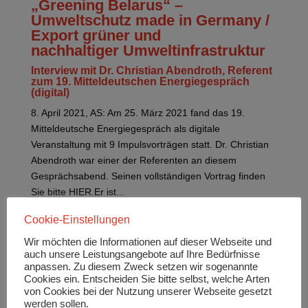
„Greening Belarus“ –
Umweltschutz made in Germany /
Export grüner und
nachhaltiger Umweltinfrastruktur
Interview mit Dr. Christian Abendroth, Referent
zum 19. Mitteldeutschen Energiegespräch
(digital)
8. April 2021, AS: Am 25. März 2021 fand das 19.
Mitteldeutsche Energiegespräch als digitale
Veranstaltung mit 9 Impulsvorträgen statt. Dr. Christian
Abendroth war einer der Referenten an diesem
Gesprächsabend. Seinen vollständigen Vortrag finden
Sie bitte HIER.Er ist...
Cookie-Einstellungen
Wir möchten die Informationen auf dieser Webseite und
auch unsere Leistungsangebote auf Ihre Bedürfnisse
anpassen. Zu diesem Zweck setzen wir sogenannte
Cookies ein. Entscheiden Sie bitte selbst, welche Arten
Neueste Beiträge
von Cookies bei der Nutzung unserer Webseite gesetzt
Hier die Einschätzung von Karsten Rogall,
werden sollen.