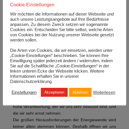
Zukunft eine wichtige Rolle zu spielen. Unser Know-how
Cookie-Einstellungen
und unsere Infrastruktur in den Bereichen Speicher und
Wir möchten die Informationen auf dieser Webseite und
Transport werden wir mit in die Welt der
auch unsere Leistungsangebote auf Ihre Bedürfnisse
dekarbonisierten Energieströme einbringen. Das tun wir
anpassen. Zu diesem Zweck setzen wir sogenannte
schon massiv im Biogasgeschäft und das gilt vor allem
Cookies ein. Entscheiden Sie bitte selbst, welche Arten
von Cookies bei der Nutzung unserer Webseite gesetzt
für das Geschäft mit Wasserstoff.
werden sollen.
Unser Ziel ist es daher, den Hochlauf grüner Gase
schnell voranzubringen.
Die Arten von Cookies, die wir einsetzen, werden unter
„Cookie-Einstellungen“ beschrieben. Sie können Ihre
Langfristige Investitionen bedürfen hierbei vor allem
Einwilligung später jederzeit ändern / widerrufen, indem
stabiler Rahmenbedingungen und Verlässlichkeit.
Sie auf die Schaltfläche „Cookie-Einstellungen“ in der
linken unteren Ecke der Webseite klicken. Weitere
Wir stellen uns der Aufgabe, im Schulterschluss mit
Informationen erhalten Sie in unserer
Gesellschaft und Politik den Auftrag der
Datenschutzerklärung.
Versorgungssicherheit zu erfüllen und in diesem Sinne
Einstellungen
Weiterlesen
Akzeptieren
Ablehnen
auch den langfristigen Umbau mit unserer Gas- und
Molekülkompetenz zu begleiten. Hierfür tragen wir eine
hohe Verantwortung, der wir uns sehr bewusst sind, und
die wir sehr ernst nehmen.
Die großen Herausforderungen der Energiewende wird
keiner allein stemmen können. Deshalb öffnen wir uns