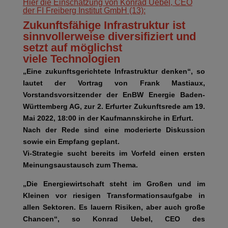
Hier die Einschätzung von Konrad Uebel, CEO
der FI Freiberg Institut GmbH (13):
Zukunftsfähige Infrastruktur ist
sinnvollerweise diversifiziert und
setzt auf möglichst
viele Technologien
„Eine zukunftsgerichtete Infrastruktur denken“, so
lautet der Vortrag von Frank Mastiaux,
Vorstandsvorsitzender der EnBW Energie Baden-
Württemberg AG, zur 2. Erfurter Zukunftsrede am 19.
Mai 2022, 18:00 in der Kaufmannskirche in Erfurt.
Nach der Rede sind eine moderierte Diskussion
sowie ein Empfang geplant.
Vi-Strategie sucht bereits im Vorfeld einen ersten
Meinungsaustausch zum Thema.
„Die Energiewirtschaft steht im Großen und im
Kleinen vor riesigen Transformationsaufgabe in
allen Sektoren. Es lauern Risiken, aber auch große
Chancen“, so Konrad Uebel, CEO des