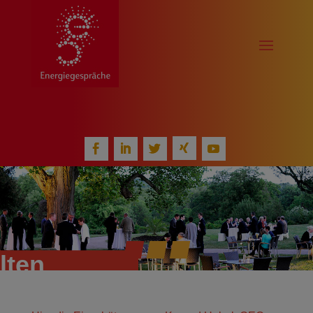
L
O
A
D
I
N
G
ten 