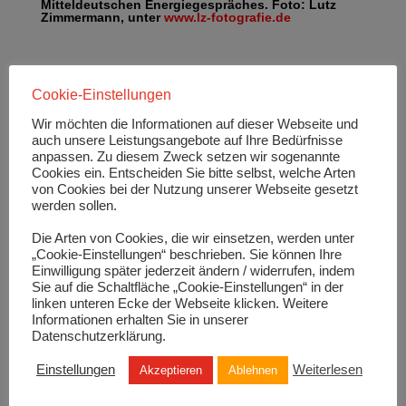
Mitteldeutschen Energiegespräches. Foto: Lutz
Zimmermann, unter
www.lz-fotografie.de
Wie bereits erwähnt ist die Digitalisierung
maßgebend für Ihr Unternehmen. Sie beraten
Cookie-Einstellungen
Unternehmen bei deren digitaler Transformation.
Wir möchten die Informationen auf dieser Webseite und
Wie steht es um die digitale Transformation von
auch unsere Leistungsangebote auf Ihre Bedürfnisse
Beratungsprozessen?
anpassen. Zu diesem Zweck setzen wir sogenannte
Cookies ein. Entscheiden Sie bitte selbst, welche Arten
Nutzt Ihr Unternehmen digitale Instrumente, um die
von Cookies bei der Nutzung unserer Webseite gesetzt
eigenen Prozesse zu automatisieren?
werden sollen.
Hinsichtlich der Beratung sind wir schon seit langer Zeit
Die Arten von Cookies, die wir einsetzen, werden unter
digital unterwegs. Dies betrifft sowohl unsere
„Cookie-Einstellungen“ beschrieben. Sie können Ihre
Arbeitsweise als auch der Einsatz zahlreicher Tools, die
Einwilligung später jederzeit ändern / widerrufen, indem
Sie auf die Schaltfläche „Cookie-Einstellungen“ in der
unsere Beratungsleistungen unterstützen.
linken unteren Ecke der Webseite klicken. Weitere
Informationen erhalten Sie in unserer
Wir beraten nicht nur unsere Kunden hinsichtlich SAP,
Datenschutzerklärung.
sondern wir verlassen uns auch selbst als Unternehmen
auf SAP.
Einstellungen
Weiterlesen
Akzeptieren
Ablehnen
Wir haben letztes Jahr unser System auf SAP S/4HANA