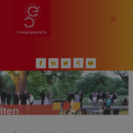
L
O
A
D
I
N
G