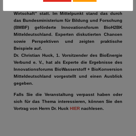
Baustein für eine postfossile, biobasierte
Wirtschaft“ statt. Im Mittelpunkt stand das durch
das Bundesministerium für Bildung und Forschung
(BMBF) geförderte Innovationsforum BioH2BK
Mitteldeutschland. Experten diskutierten Chancen
sowie Perspektiven und zeigten praktische
Beispiele auf.
Dr. Christian Huck, 1. Vorsitzender des BioEnergie
Verbund e. V., hat als Experte die Ergebnisse des
Innovationsforums BioWasserstoff + BioKonversion
Mitteldeutschland vorgestellt und einen Ausblick
gegeben.
Falls Sie die Veranstaltung verpasst haben oder
sich für das Thema interessieren, können Sie den
Vortrag von Herrn Dr. Huck
HIER
nachlesen.