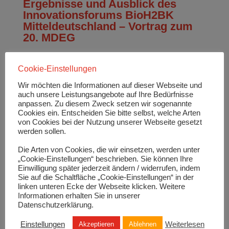
Ergebnisse und Ausblick des
Innovationsforums BioH2BK
Mitteldeutschland – Vortrag zum
20. MDEG
Cookie-Einstellungen
Wir möchten die Informationen auf dieser Webseite und
auch unsere Leistungsangebote auf Ihre Bedürfnisse
anpassen. Zu diesem Zweck setzen wir sogenannte
Cookies ein. Entscheiden Sie bitte selbst, welche Arten
von Cookies bei der Nutzung unserer Webseite gesetzt
werden sollen.
Die Arten von Cookies, die wir einsetzen, werden unter
„Cookie-Einstellungen“ beschrieben. Sie können Ihre
Dr. Christian Huck, Foto: BioEnergie Verbund e. V.
Einwilligung später jederzeit ändern / widerrufen, indem
Sie auf die Schaltfläche „Cookie-Einstellungen“ in der
linken unteren Ecke der Webseite klicken. Weitere
Am 26. August fand das 20. Mitteldeutsche
Informationen erhalten Sie in unserer
Energiegespräch/ Innovationsforum BioWasserstoff
Datenschutzerklärung.
+ BioKonversion Mitteldeutschland (digital)
Einstellungen
Weiterlesen
Akzeptieren
Ablehnen
„Biokonversion in Mitteldeutschland – zentraler