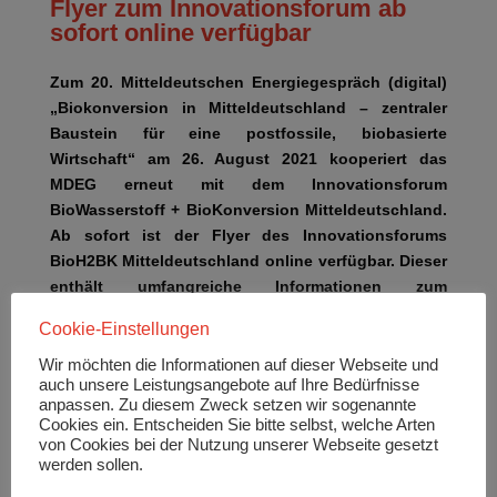
Flyer zum Innovationsforum ab
sofort online verfügbar
Zum 20. Mitteldeutschen Energiegespräch (digital)
„Biokonversion in Mitteldeutschland – zentraler
Baustein für eine postfossile, biobasierte
Wirtschaft“ am 26. August 2021 kooperiert das
MDEG erneut mit dem Innovationsforum
BioWasserstoff + BioKonversion Mitteldeutschland.
Ab sofort ist der Flyer des Innovationsforums
BioH2BK Mitteldeutschland online verfügbar. Dieser
enthält umfangreiche Informationen zum
Innovationsfeld, den beteiligten Akteuren und gibt
Cookie-Einstellungen
einen Ausblick auf die Perspektiven des
Innovationsforums.
Wir möchten die Informationen auf dieser Webseite und
auch unsere Leistungsangebote auf Ihre Bedürfnisse
Das Innovationsforum BioH2BK Mitteldeutschland
anpassen. Zu diesem Zweck setzen wir sogenannte
Cookies ein. Entscheiden Sie bitte selbst, welche Arten
möchte als zentrale Schnittstelle zwischen
von Cookies bei der Nutzung unserer Webseite gesetzt
Biomasseproduzenten, Entsorgungsunternehmen, ob
werden sollen.
kommunal oder privatwirtschaftlich organisiert,