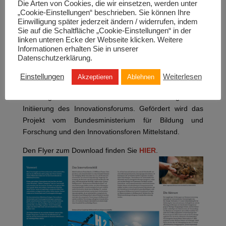
Die Arten von Cookies, die wir einsetzen, werden unter
kommunalen Einrichtungen, Unternehmen der
„Cookie-Einstellungen“ beschrieben. Sie können Ihre
mittelständischen Wirtschaft und
Einwilligung später jederzeit ändern / widerrufen, indem
Forschungseinrichtungen fungieren, sodass sich aus
Sie auf die Schaltfläche „Cookie-Einstellungen“ in der
dem Bedarf von Kommunen und Markt weitere
linken unteren Ecke der Webseite klicken. Weitere
Informationen erhalten Sie in unserer
Innovations- und Kooperationsansätze entwickeln
Datenschutzerklärung.
können.
Die langjährigen Erfahrungen zur Biomasseverwertung
Einstellungen
Weiterlesen
Akzeptieren
Ablehnen
innerhalb der wirtschaftlichen Vereinstätigkeit des
BioEnergie Verbundes e.V. waren Initialzündung für die
Initiierung des Innovationsforums. Gefördert wird das
Projekt vom Bundesministerium für Bildung und
Forschung und den Innovationsforen Mittelstand.
Den Flyer zum Download finden Sie
HIER
.