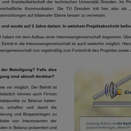
all- und Kreislaufwirtschaft der technischen Universität Dresden. Im
schaftliche Kommunikation. Die TU Dresden tritt hier also als „
ngseinrichtungen auf bilateraler Ebene besser zu vernetzen.
und wurde auf 3 Jahre datiert. In welchem Projektabschnitt befin
und haben mit dem Aufbau einer Interessengemeinschaft begonnen. Über
Eintritt in die Interessengemeinschaft ist auch weiterhin möglich. Hie
sengemeinschaft nun regelmäßig zum Fortschritt des Projektes sowie zur
 der Beteiligung? Falls dies
ligung sind aktuell denkbar?
ie vor möglich. Der Beitritt ist
dsätzlich können auch Firmen
ntaktpunkte zu Belarus hatten.
 zu schaffen und damit die
ierung und Biogasanlagen zu
dukte von Interessenten der
den in Belarus präsentiert und