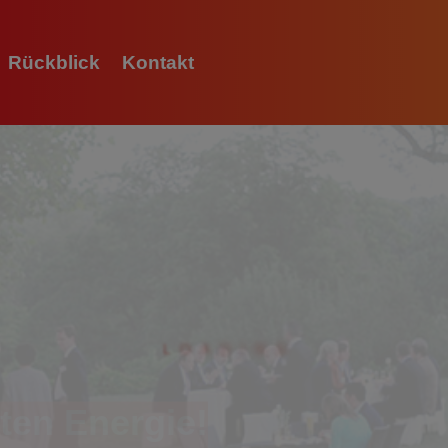
Rückblick
Kontakt
L
O
A
D
I
N
G