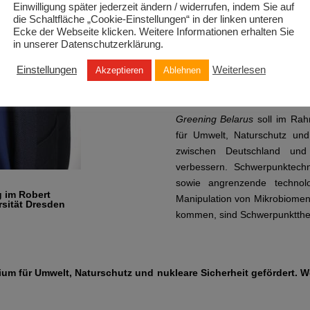
Ansatz bisher nicht in der In
Einwilligung später jederzeit ändern / widerrufen, indem Sie auf
die Schaltfläche „Cookie-Einstellungen“ in der linken unteren
regenerativen Energien, insbe
Ecke der Webseite klicken. Weitere Informationen erhalten Sie
der Bundesregierung, könnte d
in unserer Datenschutzerklärung.
Der Export soll im Zusamm
Einstellungen
Weiterlesen
Akzeptieren
Ablehnen
erfolgen. Was verbirgt sich
liegt diesem zugrunde?
Greening Belarus
soll im Rah
für Umwelt, Naturschutz und
zwischen Deutschland und
verbessern. Schwerpunktechn
sowie angrenzende technol
g im Robert
Manipulation von Mikrobiomen
rsität Dresden
kommen, sind Schwerpunktth
m für Umwelt, Naturschutz und nukleare Sicherheit gefördert. Wel