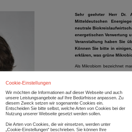
Sehr geehrter Herr Dr. 
Mitteldeutschen Energie
neutrale Biokreislaufwirtsc
energetischen Verwertung u
Veranstaltung haben Sie üb
Können Sie bitte in einigen
erklären, was grüne Mikrobi
Als Mikrobiom bezeichnet ma
abgegrenzten Lebensraum. 
kommen zum Beispiel im Bere
Cookie-Einstellungen
auch im Bereich der Biogaspr
Wir möchten die Informationen auf dieser Webseite und auch
beteiligten Mikroorganismen v
unsere Leistungsangebote auf Ihre Bedürfnisse anpassen. Zu
den Aufbau der Bioökonomie 
diesem Zweck setzen wir sogenannte Cookies ein.
organische Säuren und auch
Entscheiden Sie bitte selbst, welche Arten von Cookies bei der
Produkte in einem, fermentat
Nutzung unserer Webseite gesetzt werden sollen.
unter dem Terminus „
Dark F
Die Arten von Cookies, die wir einsetzen, werden unter
wichtiges Thema in der Forsch
„Cookie-Einstellungen“ beschrieben. Sie können Ihre