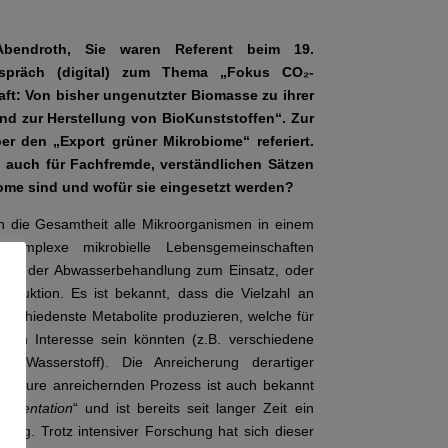
Abendroth, Sie waren Referent beim 19.
gespräch (digital) zum Thema „Fokus CO
₂
-
haft: Von bisher ungenutzter Biomasse zu ihrer
nd zur Herstellung von BioKunststoffen“. Zur
er den „Export grüner Mikrobiome“ referiert.
, auch für Fachfremde, verständlichen Sätzen
ome sind und wofür sie eingesetzt werden?
n die Gesamtheit alle Mikroorganismen in einem
Komplexe mikrobielle Lebensgemeinschaften
ich der Abwasserbehandlung zum Einsatz, oder
oduktion. Es ist bekannt, dass die Vielzahl an
erschiedenste Metabolite produzieren, welche für
von Interesse sein könnten (z.B. verschiedene
 Wasserstoff). Die Anreicherung derartiger
iv Säure anreichernden Prozess ist auch bekannt
ermentation
“ und ist bereits seit langer Zeit ein
ung. Trotz intensiver Forschung hat sich dieser