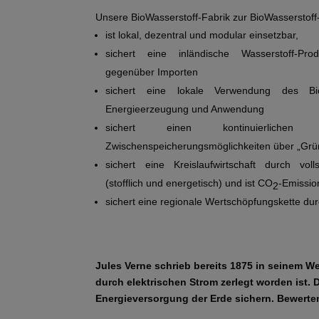
Unsere BioWasserstoff-Fabrik zur BioWasserstoff-
ist lokal, dezentral und modular einsetzbar,
sichert eine inländische Wasserstoff-Pro
gegenüber Importen
sichert eine lokale Verwendung des Bio
Energieerzeugung und Anwendung
sichert einen kontinuierlichen G
Zwischenspeicherungsmöglichkeiten über „Grü
sichert eine Kreislaufwirtschaft durch vol
(stofflich und energetisch) und ist CO
-Emissio
2
sichert eine regionale Wertschöpfungskette dur
Jules Verne schrieb bereits 1875 in seinem We
durch elektrischen Strom zerlegt worden ist.
Energieversorgung der Erde sichern.
Bewerten