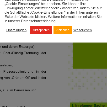
„Cookie-Einstellungen“ beschrieben. Sie können Ihre
ff-Fabrik angeschlossenem
Einwilligung später jederzeit ändern / widerrufen, indem Sie auf
piel einer Kreislaufwirtschaft.
die Schaltfläche „Cookie-Einstellungen“ in der linken unteren
Ecke der Webseite klicken. Weitere Informationen erhalten Sie
in unserer Datenschutzerklärung.
lusters sein?
Einstellungen
Weiterlesen
Akzeptieren
Ablehnen
ie zukünftigen Clusterakteure,
n und deren Entsorger),
r Fest-/Flüssig-Trennung der
sanlagen,
ur Prozessoptimierung in der
ung von „Grünem Öl“ und in der
n, z.B. im Bauwesen und