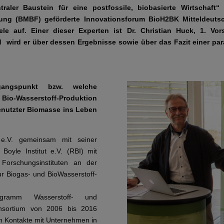
traler Baustein für eine postfossile, biobasierte Wirtschaft“
ung (BMBF) geförderte Innovationsforum BioH2BK Mitteldeutsc
ele auf. Einer dieser Experten ist Dr. Christian Huck, 1. Vo
wird er über dessen Ergebnisse sowie über das Fazit einer para
gangspunkt bzw. welche
 Bio-Wasserstoff-Produktion
enutzter Biomasse ins Leben
 e.V. gemeinsam mit seiner
Boyle Institut e.V. (RBI) mit
Forschungsinstituten an der
ur Biogas- und BioWasserstoff-
ogramm Wasserstoff- und
onsortium von 2006 bis 2016
ch Kontakte mit Unternehmen in