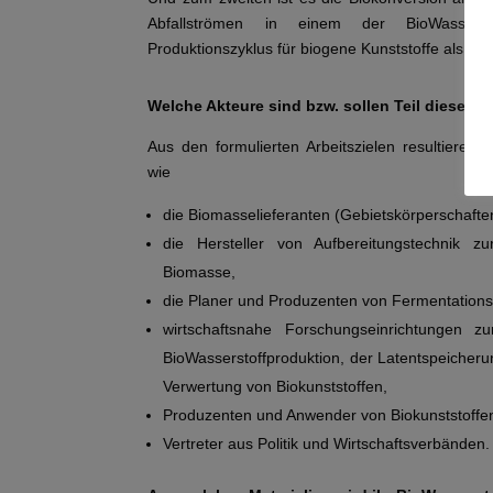
Abfallströmen in einem der BioWassersto
Produktionszyklus für biogene Kunststoffe als Beis
Welche Akteure sind bzw. sollen Teil dieses C
Aus den formulierten Arbeitszielen resultieren d
wie
die Biomasselieferanten (Gebietskörperschafte
die Hersteller von Aufbereitungstechnik zu
Biomasse,
die Planer und Produzenten von Fermentation
wirtschaftsnahe Forschungseinrichtungen z
BioWasserstoffproduktion, der Latentspeicher
Verwertung von Biokunststoffen,
Produzenten und Anwender von Biokunststoffe
Vertreter aus Politik und Wirtschaftsverbänden.