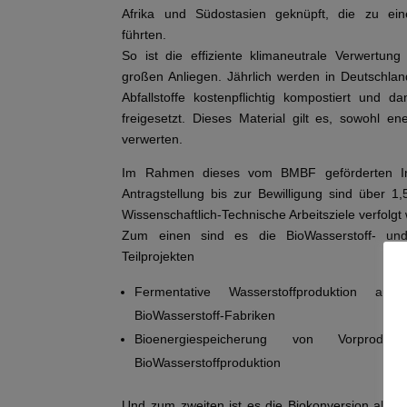
Afrika und Südostasien geknüpft, die zu ein
führten.
So ist die effiziente klimaneutrale Verwertun
großen Anliegen. Jährlich werden in Deutschlan
Abfallstoffe kostenpflichtig kompostiert und d
freigesetzt. Dieses Material gilt es, sowohl ene
verwerten.
Im Rahmen dieses vom BMBF geförderten Inn
Antragstellung bis zur Bewilligung sind über 1
Wissenschaftlich-Technische Arbeitsziele verfolgt
Zum einen sind es die BioWasserstoff- und
Teilprojekten
Fermentative Wasserstoffproduktion aus
BioWasserstoff-Fabriken
Bioenergiespeicherung von Vorprod
BioWasserstoffproduktion
Und zum zweiten ist es die Biokonversion als s