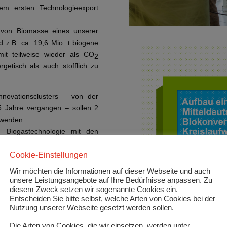
em ersten Technologieexport
g von Biomasse eines unserer
d z.B. ca. 19,6 Mio. t biogene
amit teilweise wieder als CO
2
rgetisch als auch stofflich zu
ovationsclusters – von der
,5 Jahre vergangen – sollen 2
 werden:
 Biogastechnologie mit den
Cookie-Einstellungen
 biogenen Abfallstoffen in
Wir möchten die Informationen auf dieser Webseite und auch
unsere Leistungsangebote auf Ihre Bedürfnisse anpassen. Zu
ukten („Grünes Öl“) aus
diesem Zweck setzen wir sogenannte Cookies ein.
Entscheiden Sie bitte selbst, welche Arten von Cookies bei der
Nutzung unserer Webseite gesetzt werden sollen.
toffliche Nutzung von biogenen
Die Arten von Cookies, die wir einsetzen, werden unter