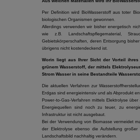
Aus welchen Materialien wird ihr BioWassersto
Per Definition wird BioWasserstoff aus toter B
biologischen Organismen gewonnen.
Allerdings verwenden wir bisher energetisch nic
wie z.B. Landschaftspflegematerial, Str
Gebietskörperschaften, deren Entsorgung bisher
übrigens nicht kostendeckend ist.
Worin liegt aus Ihrer Sicht der Vorteil ihr
grünem Wasserstoff, der mittels Elektrolyseur
Strom Wasser in seine Bestandteile Wassersto
Die aktuellen Verfahren zur Wasserstoffherstel
Erdgas sind energieintensiv und als Abprodukt en
Power-to-Gas-Verfahren mittels Elektrolyse übe
Energiequellen sind noch zu teuer, zu energi
Infrastruktur ist nicht ausgebaut.
Bei der Verwendung von Biomasse vermeidet man
der Elektrolyse ebenso die Aufstellung großer
Landschaftsbild nachhaltig verändern.