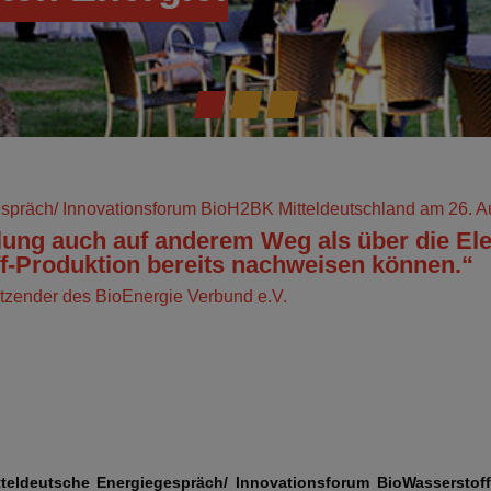
espräch/ Innovationsforum BioH2BK Mitteldeutschland am 26. A
lung auch auf anderem Weg als über die Ele
f-Produktion bereits nachweisen können.“
rsitzender des BioEnergie Verbund e.V.
teldeutsche Energiegespräch/ Innovationsforum BioWasserstoff 