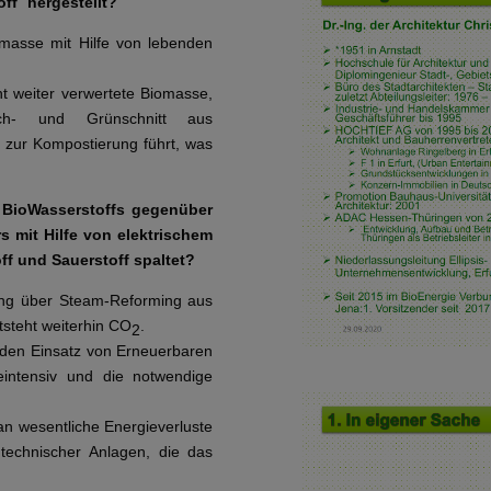
ff` hergestellt?
iomasse mit Hilfe von lebenden
ht weiter verwertete Biomasse,
auch- und Grünschnitt aus
 zur Kompostierung führt, was
es BioWasserstoffs gegenüber
s mit Hilfe von elektrischem
ff und Sauerstoff spaltet?
lung über Steam-Reforming aus
tsteht weiterhin CO
.
2
r den Einsatz von Erneuerbaren
eintensiv und die notwendige
 wesentliche Energieverluste
 technischer Anlagen, die das