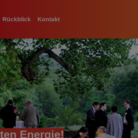
Rückblick
Kontakt
L
O
A
D
I
N
G