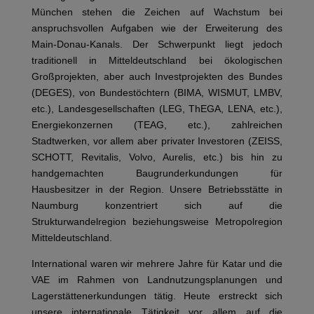
München stehen die Zeichen auf Wachstum bei
anspruchsvollen Aufgaben wie der Erweiterung des
Main-Donau-Kanals. Der Schwerpunkt liegt jedoch
traditionell in Mitteldeutschland bei ökologischen
Großprojekten, aber auch Investprojekten des Bundes
(DEGES), von Bundestöchtern (BIMA, WISMUT, LMBV,
etc.), Landesgesellschaften (LEG, ThEGA, LENA, etc.),
Energiekonzernen (TEAG, etc.), zahlreichen
Stadtwerken, vor allem aber privater Investoren (ZEISS,
SCHOTT, Revitalis, Volvo, Aurelis, etc.) bis hin zu
handgemachten Baugrunderkundungen für
Hausbesitzer in der Region. Unsere Betriebsstätte in
Naumburg konzentriert sich auf die
Strukturwandelregion beziehungsweise Metropolregion
Mitteldeutschland.
International waren wir mehrere Jahre für Katar und die
VAE im Rahmen von Landnutzungsplanungen und
Lagerstättenerkundungen tätig. Heute erstreckt sich
unsere internationale Tätigkeit vor allem auf die