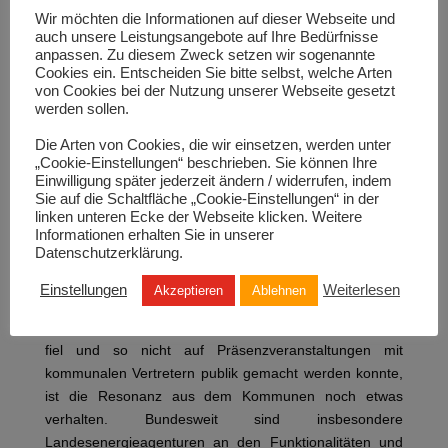
Wir möchten die Informationen auf dieser Webseite und
adressieren dabei die unterschiedlichsten Aspekte in
auch unsere Leistungsangebote auf Ihre Bedürfnisse
den folgenden Themenbereichen: Kommunale/
anpassen. Zu diesem Zweck setzen wir sogenannte
Öffentliche Gebäude; Wohngebäude;
Cookies ein. Entscheiden Sie bitte selbst, welche Arten
von Cookies bei der Nutzung unserer Webseite gesetzt
Gewerbe/Industrie/Landwirtschaft; Aktivierung &
werden sollen.
Beteiligung von Akteuren; Energieträger Erneuerbare
Energien, Technologieoptionen, Straßen- und
Die Arten von Cookies, die wir einsetzen, werden unter
Freiflächenbeleuchtung sowie auch ganz allgemeine
„Cookie-Einstellungen“ beschrieben. Sie können Ihre
Einwilligung später jederzeit ändern / widerrufen, indem
Maßnahmen auf dem Weg der Energiewende.
Sie auf die Schaltfläche „Cookie-Einstellungen“ in der
linken unteren Ecke der Webseite klicken. Weitere
Wie fällt die bisherige Resonanz aus?
Wie viele
Informationen erhalten Sie in unserer
Kommunen nutzen das Tool seit der Bereitstellung?
Datenschutzerklärung.
Das Tool TRAIL hat schon einige Aufmerksamkeit auf
Einstellungen
Weiterlesen
Akzeptieren
Ablehnen
Konferenzen und Fachveranstaltungen erregt. Da die
Veröffentlichung von TRAILplus mitten in die Pandemie
fiel und so nicht auf Präsenzveranstaltungen mit
kommunalen Vertretern publik gemacht werden konnte,
ist die Resonanz aus dem Kommunen noch etwas
verhalten. Bundesweit sind insbesondere
Landesenergieagenturen an den Funktionalitäten und