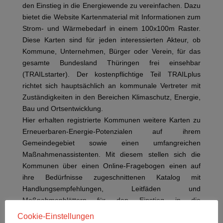
den Einstieg in die Energiewende zu vereinfachen. Dazu
bietet die Website Kartenmaterial mit Informationen zum
Strom- und Wärmebedarf in einem 100x100m Raster.
Diese Karten sind für jeden interessierten Akteur, ob
Kommune, Unternehmen, Bürger oder Verein, für das
gesamte Bundesland Thüringen frei einsehbar
(TRAILstarter). Der kostenpflichtige Teil TRAILplus
richtet sich hauptsächlich an kommunale Vertreter mit
Zuständigkeiten in den Bereichen Klimaschutz, Energie,
Bau und Ortsentwicklung.
Hier erhalten registrierte Kommunen weitere Karten zu
Erneuerbaren-Energie-Potenzialen auf ihrem
Gemeindegebiet sowie einen umfangreichen
Maßnahmenassistenten. Mit diesem stellen sich die
Kommunen über einen Online-Fragebogen einen auf
ihre Bedürfnisse zugeschnittenen Katalog mit
Handlungsempfehlungen, Leitfäden und
Maßnahmenblättern für den Einstieg in die
beziehungsweise die nächsten Schritte zur Realisierung
Cookie-Einstellungen
der Energiewende zusammen. Die Maßnahmen