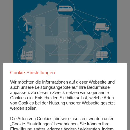
Cookie-Einstellungen
Wir möchten die Informationen auf dieser Webseite und
auch unsere Leistungsangebote auf Ihre Bedürfnisse
anpassen. Zu diesem Zweck setzen wir sogenannte
Grafik: Thüringer Landesstrategie Wasserstoff,
Cookies ein. Entscheiden Sie bitte selbst, welche Arten
Freistaat Thüringen, Ministerium für Umwelt,
von Cookies bei der Nutzung unserer Webseite gesetzt
Energie und Naturschutz, ThEGA
werden sollen.
Die Arten von Cookies, die wir einsetzen, werden unter
Kernelemente der Thüringer Wasserstoffstrategie
„Cookie-Einstellungen“ beschrieben. Sie können Ihre
Einwilligung später jederzeit ändern / widerrufen, indem