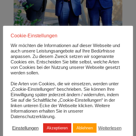
Cookie-Einstellungen
Wir möchten die Informationen auf dieser Webseite und
auch unsere Leistungsangebote auf Ihre Bedürfnisse
anpassen. Zu diesem Zweck setzen wir sogenannte
Cookies ein. Entscheiden Sie bitte selbst, welche Arten
von Cookies bei der Nutzung unserer Webseite gesetzt
werden sollen.
Die Arten von Cookies, die wir einsetzen, werden unter
(v.l.n.r.) Rainer Otto, Michael Wübbels, Stv.
Hauptgeschäftsführer des VKU gemeinsam mit Dr.
„Cookie-Einstellungen“ beschrieben. Sie können Ihre
Oliver Rottmann zum 7. MDEG auf Schloss
Einwilligung später jederzeit ändern / widerrufen, indem
Ettersburg, Foto: Barbara Neumann, unter
Sie auf die Schaltfläche „Cookie-Einstellungen“ in der
www.foto-thueringen.de
linken unteren Ecke der Webseite klicken. Weitere
Bei digitalen Angeboten kann man davon
Informationen erhalten Sie in unserer
Datenschutzerklärung.
ausgehen, dass ältere Menschen teilweise nicht
„abgeholt“ werden. Sei es beim Parkscheinautomat,
Einstellungen
Weiterlesen
Akzeptieren
Ablehnen
der wie ein Computer funktioniert und den ein oder