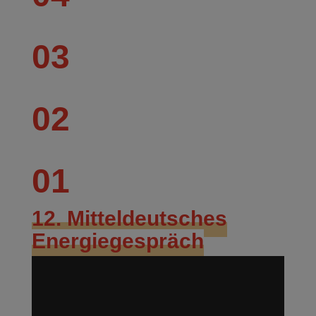
03
02
01
12. Mitteldeutsches
Energiegespräch