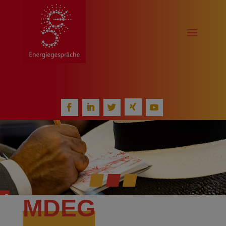
k!
MDEG