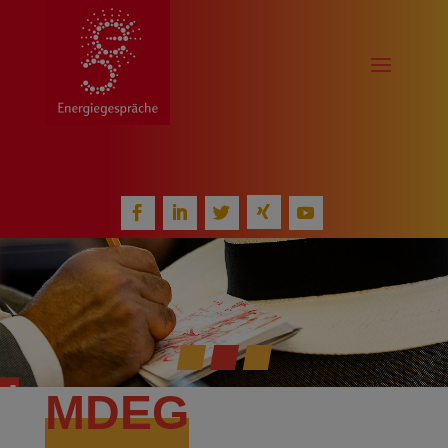
k!
MDEG