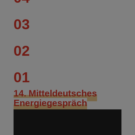
03
02
01
14. Mitteldeutsches
Energiegespräch